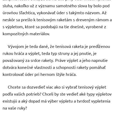
sluha, nakoľko už z významu samotného slova by bolo pod
úrovňou šľachtica, vykonávať úder s takýmto názvom. Až
neskôr sa prešlo k tenisovým raketám s dreveným rámom a
s výpletom, ktoré sa podobajú na tie dnešné, vyrobené z
kompozitných materiálov.
Vývojom je teda dané, že tenisová raketa je predĺženou
rukou hráča a výplet, teda typ struny a jej pnutie, je
považovaný za srdce rakety. Práve výplet a jeho napnutie
dotvára konečné vlastnosti a schopnosti rakety pomáhať
kontrolovať úder pri hernom štýle hráča.
Chcete sa dozvedieť viac ako si vybrať tenisový výplet
podľa vašich potrieb? Chceli by ste vedieť aké typy výpletov
existujú a aký dopad má výber výpletu a tvrdosť vypletenia
na vaše ruky?