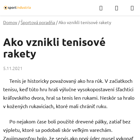
Prejsť
Hľadať
NÁKUP
na
KOŠÍK
obsah
Domov
/
Športová poradňa
/
Ako vznikli tenisové rakety
Ako vznikli tenisové
rakety
5.11.2021
Tenis je historicky považovaný ako hra rúk. V začiatkoch
tenisu, keď túto hru hrali výlučne vysokopostavení šľachtici
kráľovského dvora, hral sa tenis len rukami. Neskôr sa hralo
v kožených rukaviciach, ktoré mali chrániť ruku.
Po nejakom čase boli použité drevené pálky, zatiaľ bez
výpletu, ktoré sa podobali skôr veľkým varechám.
Zaujímavosťou bolo, že servis ako prvý úder musel vykonať