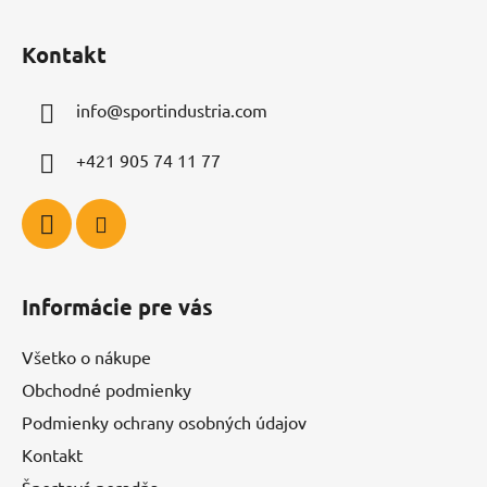
Z
á
Kontakt
p
ä
info
@
sportindustria.com
t
i
+421 905 74 11 77
e
Informácie pre vás
Všetko o nákupe
Obchodné podmienky
Podmienky ochrany osobných údajov
Kontakt