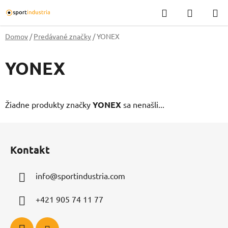
Prejsť
Hľadať
NÁKUP
na
KOŠÍK
obsah
Domov
/
Predávané značky
/
YONEX
YONEX
Žiadne produkty značky
YONEX
sa nenašli...
Z
á
Kontakt
p
ä
info
@
sportindustria.com
t
i
+421 905 74 11 77
e