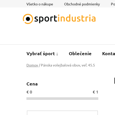
Prejsť
Všetko o nákupe
Obchodné podmienky
Po
na
obsah
Vybrať šport ↓
Oblečenie
Konta
Domov
/
Pánska volejbalová obuv, veľ. 45.5
B
o
Cena
č
€
0
€
1
n
ý
p
a