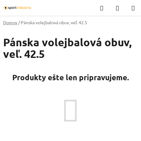
Prejsť
Hľadať
NÁKUP
na
KOŠÍK
obsah
Domov
/
Pánska volejbalová obuv, veľ. 42.5
Pánska volejbalová obuv,
veľ. 42.5
Produkty ešte len pripravujeme.