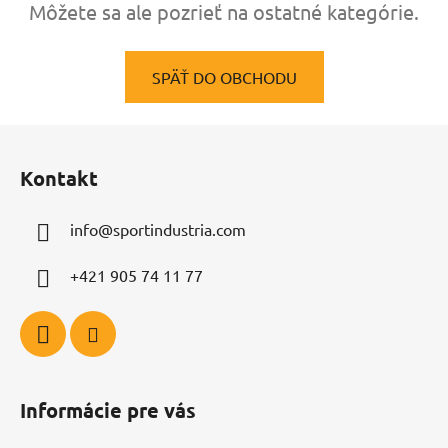
Môžete sa ale pozrieť na ostatné kategórie.
SPÄŤ DO OBCHODU
Z
á
Kontakt
p
ä
info
@
sportindustria.com
t
i
+421 905 74 11 77
e
Informácie pre vás