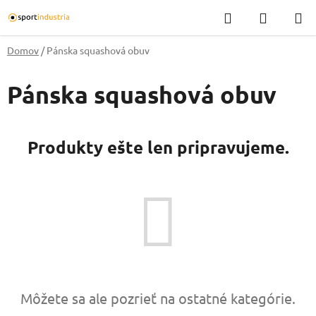
Prejsť
Hľadať
NÁKUP
na
KOŠÍK
obsah
Domov
/
Pánska squashová obuv
Pánska squashová obuv
Produkty ešte len pripravujeme.
Môžete sa ale pozrieť na ostatné kategórie.