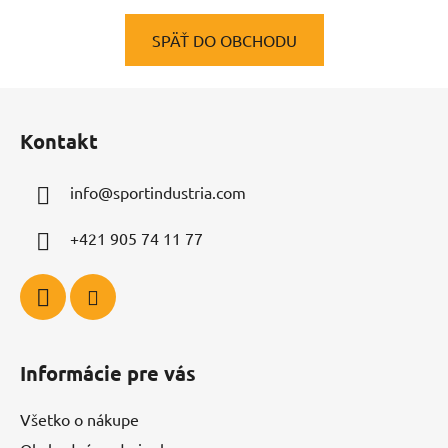
SPÄŤ DO OBCHODU
Z
á
Kontakt
p
ä
info
@
sportindustria.com
t
i
+421 905 74 11 77
e
Informácie pre vás
Všetko o nákupe