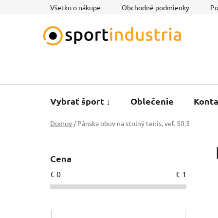
Prejsť
Všetko o nákupe
Obchodné podmienky
Po
na
obsah
Vybrať šport ↓
Oblečenie
Konta
Domov
/
Pánska obuv na stolný tenis, veľ. 50.5
B
o
Cena
č
€
0
€
1
n
ý
p
a