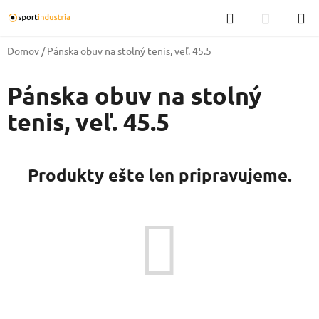
Prejsť
Hľadať
NÁKUP
na
KOŠÍK
obsah
Domov
/
Pánska obuv na stolný tenis, veľ. 45.5
Pánska obuv na stolný
tenis, veľ. 45.5
Produkty ešte len pripravujeme.