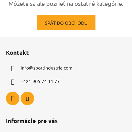
Môžete sa ale pozrieť na ostatné kategórie.
SPÄŤ DO OBCHODU
Z
á
Kontakt
p
ä
info
@
sportindustria.com
t
i
+421 905 74 11 77
e
Informácie pre vás