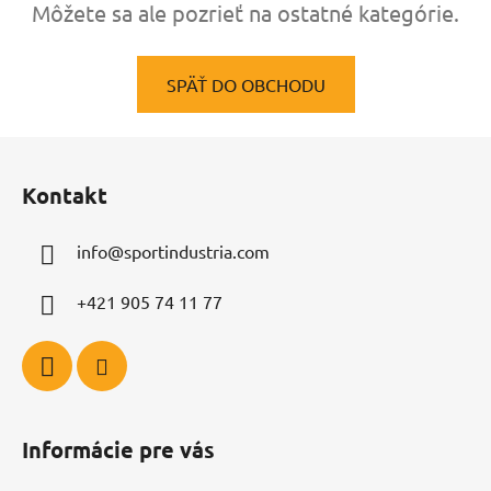
Môžete sa ale pozrieť na ostatné kategórie.
SPÄŤ DO OBCHODU
Z
á
Kontakt
p
ä
info
@
sportindustria.com
t
i
+421 905 74 11 77
e
Informácie pre vás