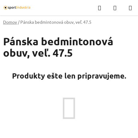
Prejsť
Hľadať
NÁKUP
na
KOŠÍK
obsah
Domov
/
Pánska bedmintonová obuv, veľ. 47.5
Pánska bedmintonová
obuv, veľ. 47.5
Produkty ešte len pripravujeme.