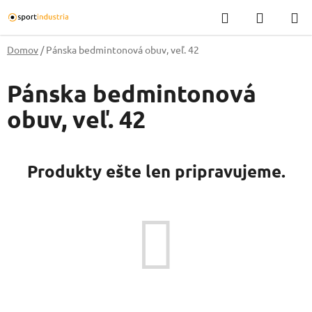
Prejsť
Hľadať
NÁKUP
na
KOŠÍK
obsah
Domov
/
Pánska bedmintonová obuv, veľ. 42
Pánska bedmintonová
obuv, veľ. 42
Produkty ešte len pripravujeme.