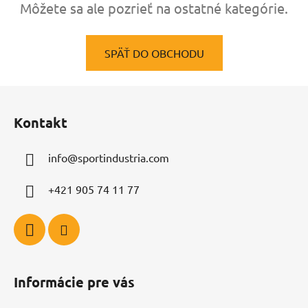
Môžete sa ale pozrieť na ostatné kategórie.
SPÄŤ DO OBCHODU
Z
á
Kontakt
p
ä
info
@
sportindustria.com
t
i
+421 905 74 11 77
e
Informácie pre vás