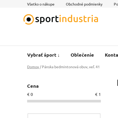
Prejsť
Všetko o nákupe
Obchodné podmienky
Po
na
obsah
Vybrať šport ↓
Oblečenie
Konta
Domov
/
Pánska bedmintonová obuv, veľ. 41
B
o
Cena
č
€
0
€
1
n
ý
p
a